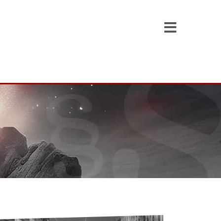
Toggle
Navigati
Willkommen bei Dory & Marx
Über uns
Unsere Rechtsgebiete
Unser Team
Wie wir Sie zum Erfolg begleiten
Kosten & Beratungspakete