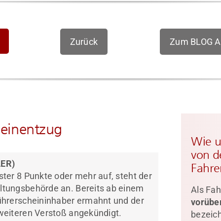
Zurück
Zum BLOG Ak
cheinentzug
Wie u
von d
AER)
Fahre
ter 8 Punkte oder mehr auf, steht der
ltungsbehörde an. Bereits ab einem
Als Fah
Führerscheininhaber ermahnt und der
vorübe
weiteren Verstoß angekündigt.
bezeic