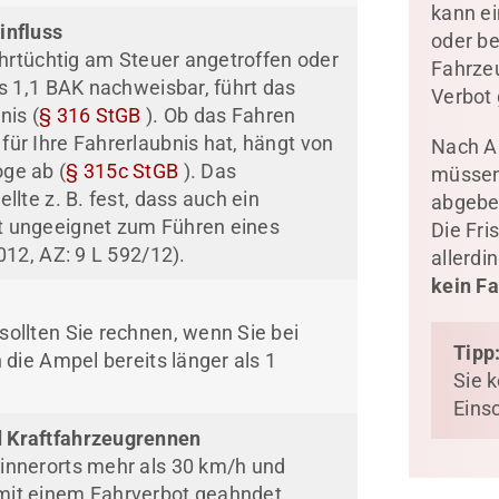
kann ei
influss
oder be
ahrtüchtig am Steuer angetroffen oder
Fahrzeu
s 1,1 BAK nachweisbar, führt das
Verbot 
nis (
§ 316 StGB
). Ob das Fahren
ür Ihre Fahrerlaubnis hat, hängt von
Nach A
ge ab (
§ 315c StGB
). Das
müssen
lte z. B. fest, dass auch ein
abgeben
t ungeeignet zum Führen eines
Die Fri
012, AZ: 9 L 592/12).
allerdi
kein F
ollten Sie rechnen, wenn Sie bei
Tipp
 die Ampel bereits länger als 1
Sie 
Eins
 Kraftfahrzeugrennen
innerorts mehr als 30 km/h und
mit einem Fahrverbot geahndet.