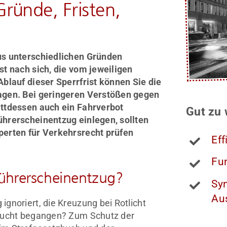
ründe, Fristen,
us unterschiedlichen Gründen
st nach sich, die vom jeweiligen
blauf dieser Sperrfrist können Sie die
agen. Bei geringeren Verstößen gegen
attdessen auch ein Fahrverbot
Gut zu 
ührerscheinentzug einlegen, sollten
perten für Verkehrsrecht prüfen
Eff
Fun
ührerscheinentzug?
Syn
Au
gnoriert, die Kreuzung bei Rotlicht
flucht begangen? Zum Schutz der