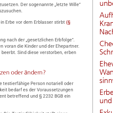
unbe
zusetzen. Der sogenannte „letzte Wille“
uszusuchen.
Auf
Kran
in Erbe vor dem Erblasser stirbt
(§
Nach
ung nach der „gesetzlichen Erbfolge“.
Chec
n voran die Kinder und der Ehepartner.
Schr
 beerbt. Sind diese verstorben, erben
Ehev
Wann
tzen oder ändern?
sinn
testierfähige Person notariell oder
keit bedarf es der Voraussetzungen
Erb
nt betreffend und § 2232 BGB ein
und 
Exku