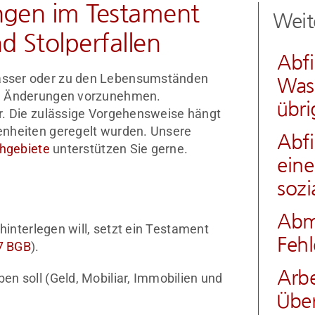
ngen im Testament
Weit
d Stolperfallen
Abf
asser oder zu den Lebensumständen
Was 
ch Änderungen vorzunehmen.
übri
r. Die zulässige Vorgehensweise hängt
enheiten geregelt wurden. Unsere
Abfi
hgebiete
unterstützen Sie gerne.
ein
sozi
Abm
 hinterlegen will, setzt ein Testament
Fehl
7 BGB
).
Arbe
n soll (Geld, Mobiliar, Immobilien und
Über