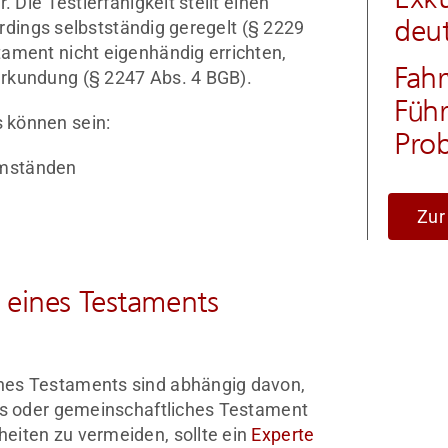
. Die Testierfähigkeit stellt einen
deu
lerdings selbstständig geregelt (§ 2229
tament nicht eigenhändig errichten,
Fah
urkundung (§ 2247 Abs. 4 BGB).
Führ
 können sein:
Prob
Umständen
Zur
 eines Testaments
nes Testaments sind abhängig davon,
les oder gemeinschaftliches Testament
eiten zu vermeiden, sollte ein
Experte