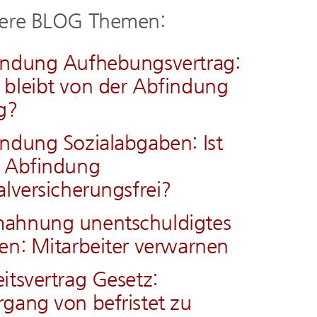
ere BLOG Themen:
Nützliche Downloads und Links
indung Aufhebungsvertrag:
bleibt von der Abfindung
BLOG Aktuelles & Infos
g?
Kontakt
ndung Sozialabgaben: Ist
e Abfindung
alversicherungsfrei?
ahnung unentschuldigtes
en: Mitarbeiter verwarnen
itsvertrag Gesetz:
gang von befristet zu