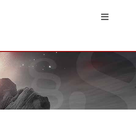
Toggle
Navigati
Willkommen bei Dory & Marx
Über uns
Unsere Rechtsgebiete
Unser Team
Wie wir Sie zum Erfolg begleiten
Kosten & Beratungspakete