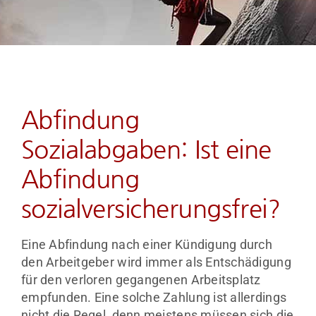
Unsere Rechtsgebiete
Unser Team
Wie wir Sie zum Erfolg begleiten
Abfindung
Sozialabgaben: Ist eine
Kosten & Beratungspakete
Abfindung
Nützliche Downloads und Links
sozialversicherungsfrei?
BLOG Aktuelles & Infos
Eine Abfindung nach einer Kündigung durch
den Arbeitgeber wird immer als Entschädigung
für den verloren gegangenen Arbeitsplatz
Kontakt
empfunden. Eine solche Zahlung ist allerdings
nicht die Regel, denn meistens müssen sich die