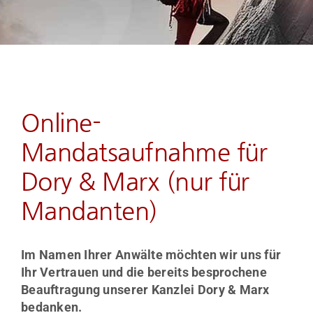
Unsere Rechtsgebiete
Unser Team
Wie wir Sie zum Erfolg begleiten
Online-
Mandatsaufnahme für
Kosten & Beratungspakete
Dory & Marx (nur für
Nützliche Downloads und Links
Mandanten)
BLOG Aktuelles & Infos
Im Namen Ihrer Anwälte möchten wir uns für
Ihr Vertrauen und die bereits besprochene
Kontakt
Beauftragung unserer Kanzlei Dory & Marx
bedanken.